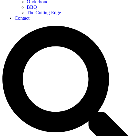
Onderhoud
BBQ
The Cutting Edge
Contact
Search
...