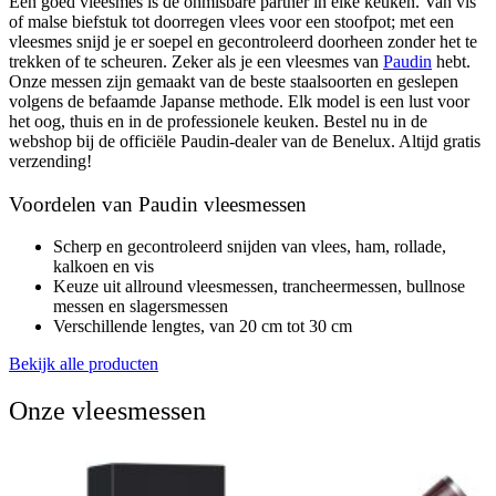
Een goed vleesmes is de onmisbare partner in elke keuken. Van vis
of malse biefstuk tot doorregen vlees voor een stoofpot; met een
vleesmes snijd je er soepel en gecontroleerd doorheen zonder het te
trekken of te scheuren. Zeker als je een vleesmes van
Paudin
hebt.
Onze messen zijn gemaakt van de beste staalsoorten en geslepen
volgens de befaamde Japanse methode. Elk model is een lust voor
het oog, thuis en in de professionele keuken. Bestel nu in de
webshop bij de officiële Paudin-dealer van de Benelux. Altijd gratis
verzending!
Voordelen van Paudin vleesmessen
Scherp en gecontroleerd snijden van vlees, ham, rollade,
kalkoen en vis
Keuze uit allround vleesmessen, trancheermessen, bullnose
messen en slagersmessen
Verschillende lengtes, van 20 cm tot 30 cm
Bekijk alle producten
Onze vleesmessen