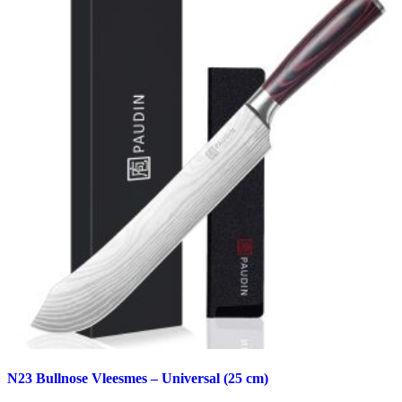
N23 Bullnose Vleesmes – Universal (25 cm)