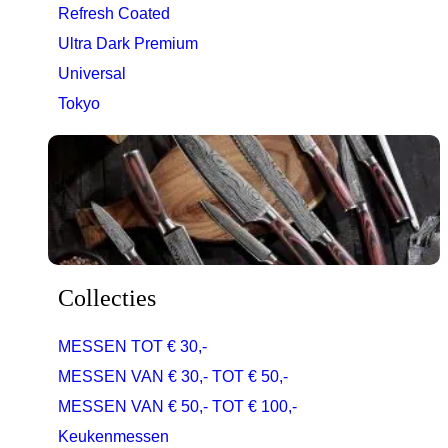
Refresh Coated
Ultra Dark Premium
Universal
Tokyo
Collecties
MESSEN TOT € 30,-
MESSEN VAN € 30,- TOT € 50,-
MESSEN VAN € 50,- TOT € 100,-
Keukenmessen