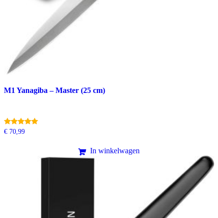
M1 Yanagiba – Master (25 cm)
Gewaardeerd
€
70,99
5.00
uit 5
In winkelwagen