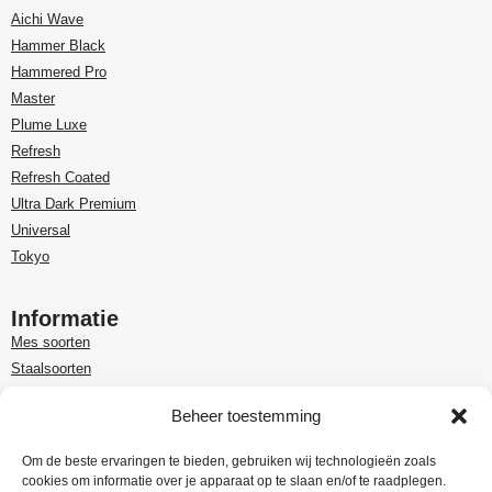
Aichi Wave
Hammer Black
Hammered Pro
Master
Plume Luxe
Refresh
Refresh Coated
Ultra Dark Premium
Universal
Tokyo
Informatie
Mes soorten
Staalsoorten
Over Paudin
Beheer toestemming
Paudin-dealer in Benelux
Customer care
Om de beste ervaringen te bieden, gebruiken wij technologieën zoals
cookies om informatie over je apparaat op te slaan en/of te raadplegen.
Garantie en retour