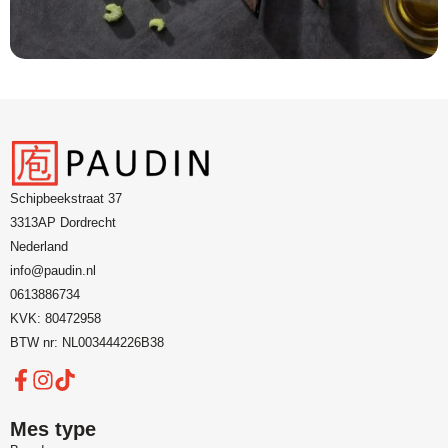
Schipbeekstraat 37
3313AP Dordrecht
Nederland
info@paudin.nl
0613886734
KVK: 80472958
BTW nr: NL003444226B38
Mes type