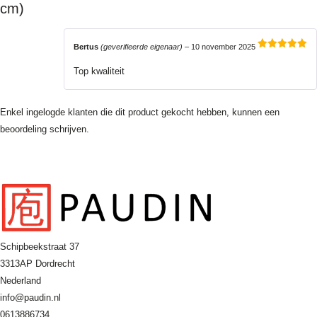
cm)
Bertus
(geverifieerde eigenaar)
–
10 november 2025
Gewaardeerd
5
uit 5
Top kwaliteit
Enkel ingelogde klanten die dit product gekocht hebben, kunnen een
beoordeling schrijven.
Schipbeekstraat 37
3313AP Dordrecht
Nederland
info@paudin.nl
0613886734