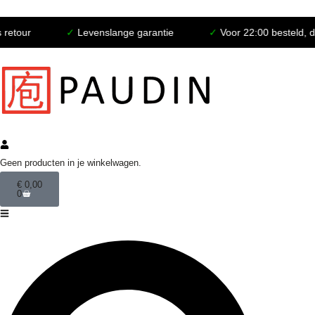
ur
✓
Levenslange garantie
✓
Voor 22:00 besteld, dezel
Geen producten in je winkelwagen.
€
0,00
0