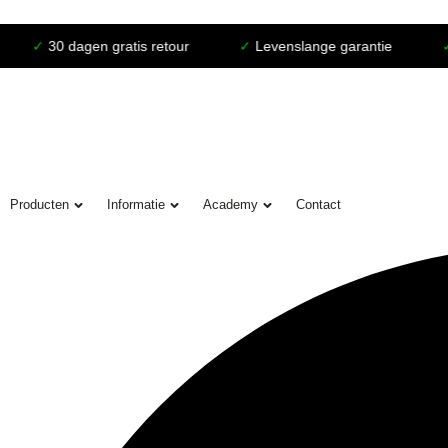
agen gratis retour
✓
Levenslange garantie
✓
Voor 22:0
Producten
Informatie
Academy
Contact