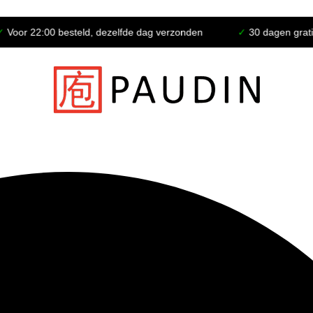
0 besteld, dezelfde dag verzonden
✓
30 dagen gratis retour