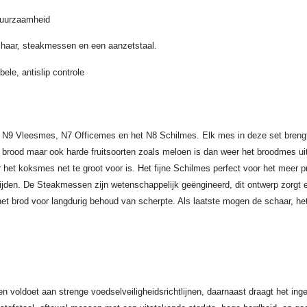
 duurzaamheid
schaar, steakmessen en een aanzetstaal.
le, antislip controle
N9 Vleesmes, N7 Officemes en het N8 Schilmes. Elk mes in deze set brengt
brood maar ook harde fruitsoorten zoals meloen is dan weer het broodmes uite
het koksmes net te groot voor is. Het fijne Schilmes perfect voor het meer p
jden. De Steakmessen zijn wetenschappelijk geëngineerd, dit ontwerp zorgt er
t brod voor langdurig behoud van scherpte. Als laatste mogen de schaar, het
 voldoet aan strenge voedselveiligheidsrichtlijnen, daarnaast draagt het ing