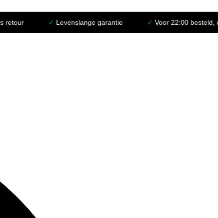
✓
Levenslange garantie
✓
Voor 22:00 besteld, dezelfde d